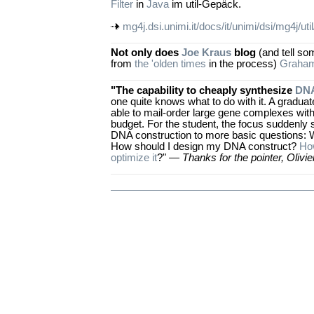
Filter
in
Java
im util-Gepäck.
mg4j.dsi.unimi.it/docs/it/unimi/dsi/mg4j/uti
Not only does
Joe Kraus
blog
(and tell som
from
the 'olden times
in the process)
Graham
"The capability to cheaply synthesize
DN
one quite knows what to do with it. A graduat
able to mail-order large gene complexes witho
budget. For the student, the focus suddenly s
DNA construction to more basic questions: 
How should I design my DNA construct?
Ho
optimize it
?" —
Thanks for the pointer, Olivie