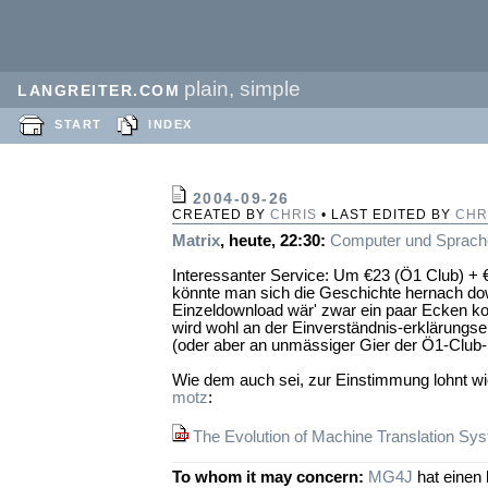
plain, simple
LANGREITER.COM
START
INDEX
2004-09-26
CREATED BY
CHRIS
• LAST EDITED BY
CHR
Matrix
, heute, 22:30:
Computer und Sprach
Interessanter Service: Um €23 (Ö1 Club) +
könnte man sich die Geschichte hernach do
Einzeldownload wär' zwar ein paar Ecken ko
wird wohl an der Einverständnis-erklärungsein
(oder aber an unmässiger Gier der Ö1-Club-B
Wie dem auch sei, zur Einstimmung lohnt wi
motz
:
The Evolution of Machine Translation Sy
To whom it may concern:
MG4J
hat einen