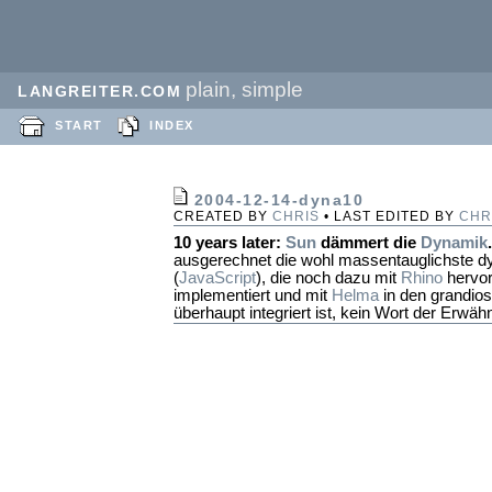
plain, simple
LANGREITER.COM
START
INDEX
2004-12-14-dyna10
CREATED BY
CHRIS
• LAST EDITED BY
CHR
10 years later:
Sun
dämmert die
Dynamik
.
ausgerechnet die wohl massentauglichste 
(
JavaScript
), die noch dazu mit
Rhino
hervor
implementiert und mit
Helma
in den grandios
überhaupt integriert ist, kein Wort der Erwähn